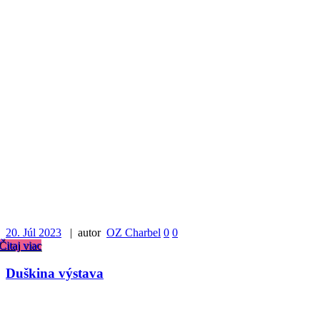
20. Júl 2023
| autor
OZ Charbel
0
0
Čitaj viac
Duškina výstava