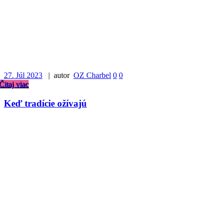
27. Júl 2023
| autor
OZ Charbel
0
0
Čitaj viac
Keď tradície ožívajú