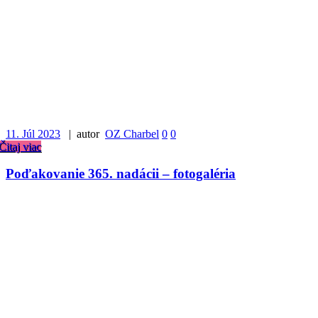
11. Júl 2023
| autor
OZ Charbel
0
0
Čitaj viac
Poďakovanie 365. nadácii – fotogaléria