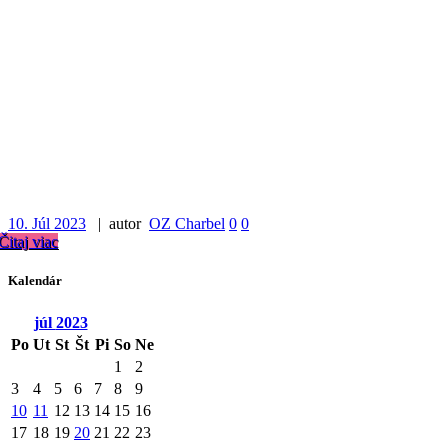
10. Júl 2023
| autor
OZ Charbel
0
0
Čitaj viac
Kalendár
júl
2023
Po
Ut
St
Št
Pi
So
Ne
1
2
3
4
5
6
7
8
9
10
11
12
13
14
15
16
17
18
19
20
21
22
23