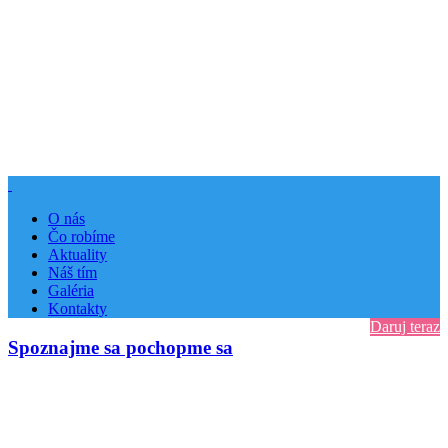
O nás
Čo robíme
Aktuality
Náš tím
Galéria
Kontakty
Daruj teraz
Spoznajme sa pochopme sa