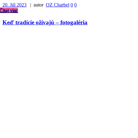
20. Júl 2023
| autor
OZ Charbel
0
0
Čitaj viac
Keď tradície ožívajú – fotogaléria