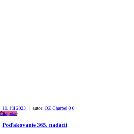
10. Júl 2023
| autor
OZ Charbel
0
0
Čitaj viac
Poďakovanie 365. nadácii