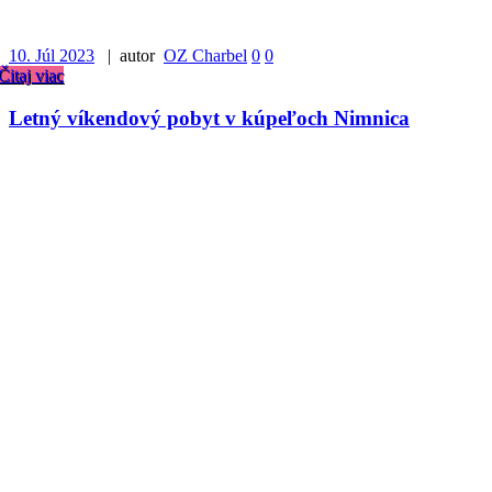
10. Júl 2023
| autor
OZ Charbel
0
0
Čitaj viac
Letný víkendový pobyt v kúpeľoch Nimnica