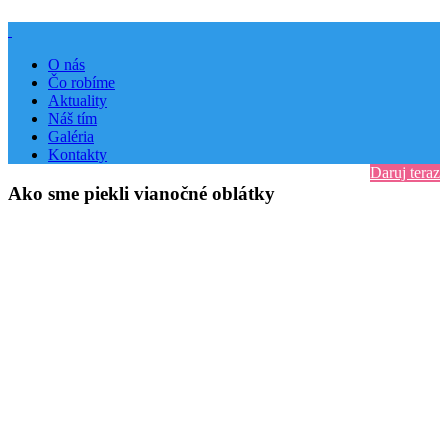
O nás
Čo robíme
Aktuality
Náš tím
Galéria
Kontakty
Daruj teraz
Ako sme piekli vianočné oblátky