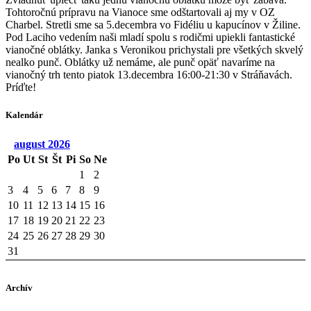
Tohtoročnú prípravu na Vianoce sme odštartovali aj my v OZ
Charbel. Stretli sme sa 5.decembra vo Fidéliu u kapucínov v Žiline.
Pod Laciho vedením naši mladí spolu s rodičmi upiekli fantastické
vianočné oblátky. Janka s Veronikou prichystali pre všetkých skvelý
nealko punč. Oblátky
už nemáme, ale punč opäť navaríme na
vianočný trh tento piatok 13.decembra 16:00-21:30 v Stráňavách.
Príďte!
Kalendár
august
2026
Po
Ut
St
Št
Pi
So
Ne
1
2
3
4
5
6
7
8
9
10
11
12
13
14
15
16
17
18
19
20
21
22
23
24
25
26
27
28
29
30
31
Archív