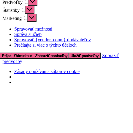
Predvoľby
Štatistiky
Štatistiky
Marketing
Marketing
Spravovať možnosti
Správa služieb
Spravovať {vendor_count} dodávateľov
Prečítajte si viac o týchto účeloch
Zobraziť
Prijať
Odmietnuť
Zobraziť predvoľby
Uložiť predvoľby
predvoľby
Zásady používania súborov cookie