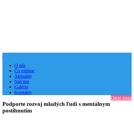
O nás
Čo robíme
Aktuality
Náš tím
Galéria
Kontakty
Daruj teraz
Podporte rozvoj mladých ľudí s mentálnym
postihnutím