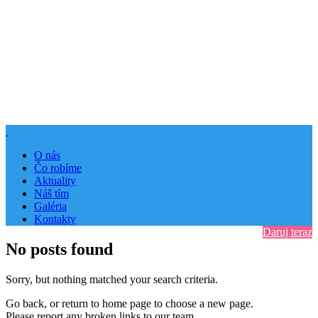
O nás
Čo robíme
Aktuality
Náš tím
Galéria
Kontakty
Daruj teraz
No posts found
Sorry, but nothing matched your search criteria.
Go back, or return to
home page to choose a new page.
Please report any broken links to our team.